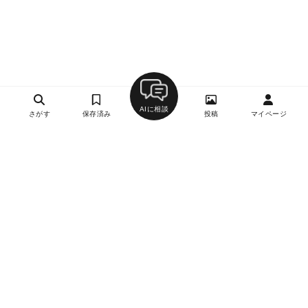
AIに相談
さがす
保存済み
投稿
マイページ