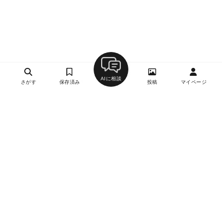
AIに相談
さがす
保存済み
投稿
マイページ