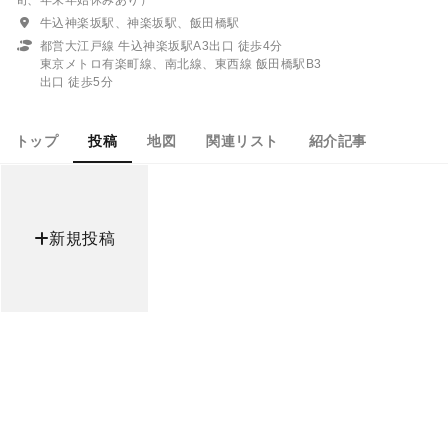
旬、年末年始休みあり）
牛込神楽坂駅、神楽坂駅、飯田橋駅
都営大江戸線 牛込神楽坂駅A3出口 徒歩4分
東京メトロ有楽町線、南北線、東西線 飯田橋駅B3
出口 徒歩5分
トップ
投稿
地図
関連リスト
紹介記事
新規投稿