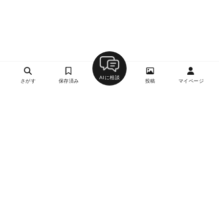
AIに相談
さがす
保存済み
投稿
マイページ