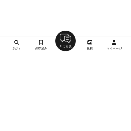
AIに相談
さがす
保存済み
投稿
マイページ