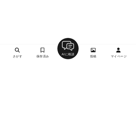
AIに相談
さがす
保存済み
投稿
マイページ