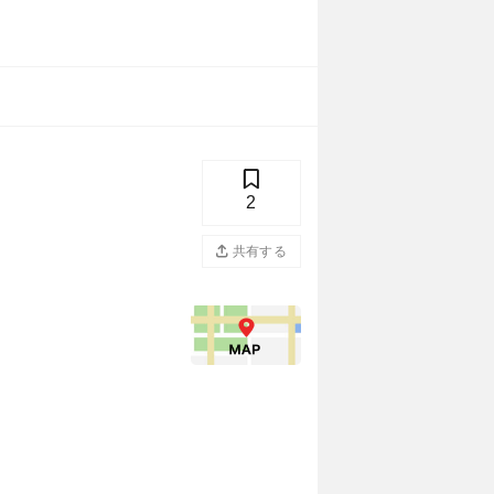
2
共有する