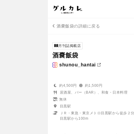
酒嚢飯袋の詳細に戻る
月刊誌掲載店
酒嚢飯袋
shunou_hantai
約4,500円
約1,500円
居酒屋、バー（BAR）、和食・日本料理
無休
目黒駅
ＪＲ・東急・東京メトロ目黒駅から徒歩２
目黒駅から100m