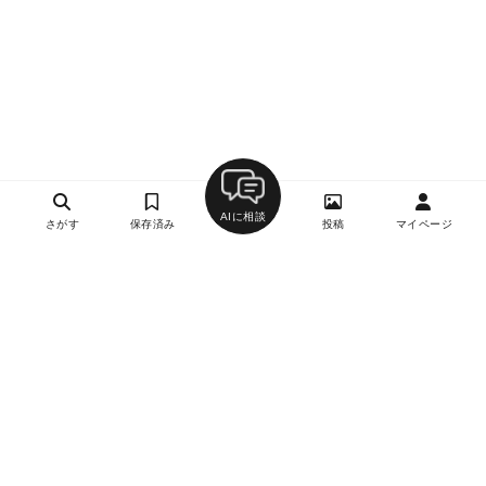
AIに相談
さがす
保存済み
投稿
マイページ