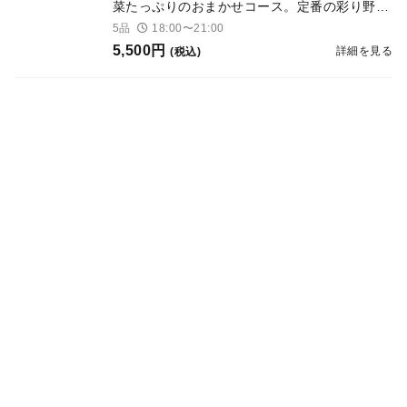
菜たっぷりのおまかせコース。定番の彩り野菜
のサラダ仕立てはもちろんのこと多種多様なお
5品
18:00〜21:00
野菜と魚介にお肉お楽しみいただけるショート
5,500円
詳細を見る
(税込)
コース。