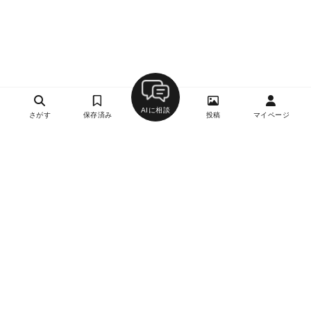
AIに相談
さがす
保存済み
投稿
マイページ