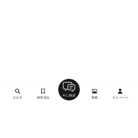
AIに相談
さがす
保存済み
投稿
マイページ