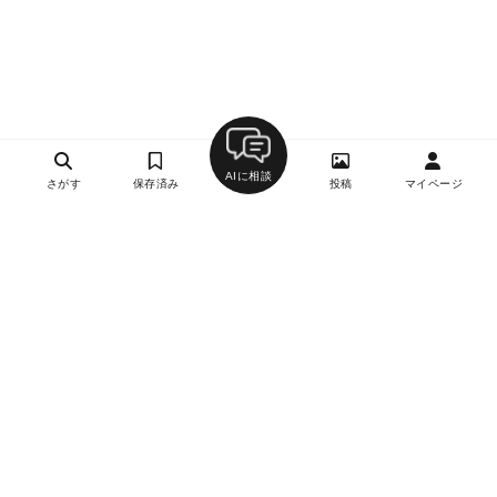
AIに相談
さがす
保存済み
投稿
マイページ