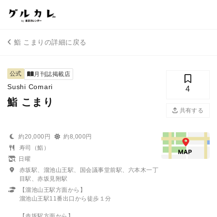
鮨 こまりの詳細に戻る
公式
月刊誌掲載店
Sushi Comari
4
鮨 こまり
共有する
約20,000円
約8,000円
寿司（鮨）
日曜
赤坂駅、溜池山王駅、国会議事堂前駅、六本木一丁
目駅、赤坂見附駅
【溜池山王駅方面から】
溜池山王駅11番出口から徒歩１分
【赤坂駅方面から】