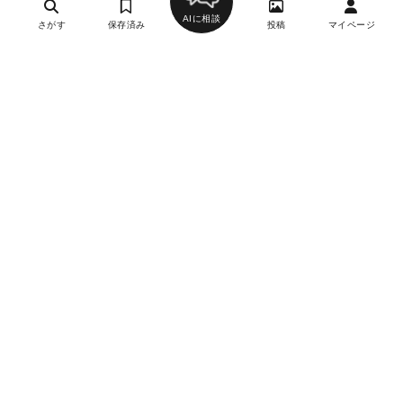
AIに相談
さがす
保存済み
投稿
マイページ
ヘルプ・お問い合わせ
エリア別デートにおすすめのレストラン