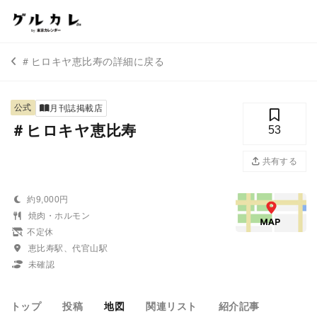
＃ヒロキヤ恵比寿の詳細に戻る
公式
月刊誌掲載店
＃ヒロキヤ恵比寿
53
共有する
約9,000円
焼肉・ホルモン
不定休
恵比寿駅、代官山駅
未確認
トップ
投稿
地図
関連リスト
紹介記事