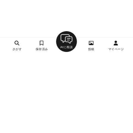
AIに相談
さがす
保存済み
投稿
マイページ