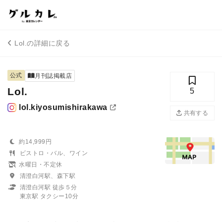
Lol.の詳細に戻る
公式
月刊誌掲載店
Lol.
5
lol.kiyosumishirakawa
共有する
約14,999円
ビストロ・バル、ワイン
水曜日・不定休
清澄白河駅、森下駅
清澄白河駅 徒歩５分
東京駅 タクシー10分