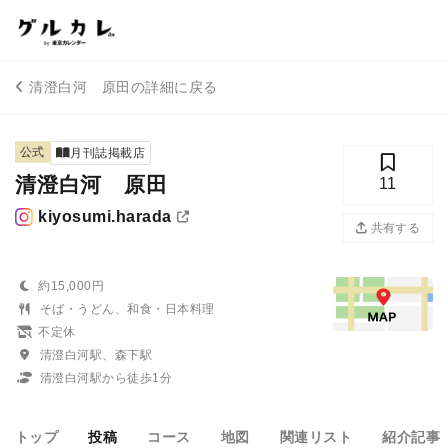
清澄白河 原田の詳細に戻る
公式
月刊誌掲載店
清澄白河 原田
11
kiyosumi.harada
共有する
約15,000円
そば・うどん、和食・日本料理
不定休
清澄白河駅、森下駅
清澄白河駅から徒歩1分
トップ
投稿
コース
地図
関連リスト
紹介記事