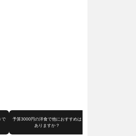
きで
予算3000円の洋食で他におすすめは
学芸大学駅でステーキ・
ありますか？
他におすすめはあり