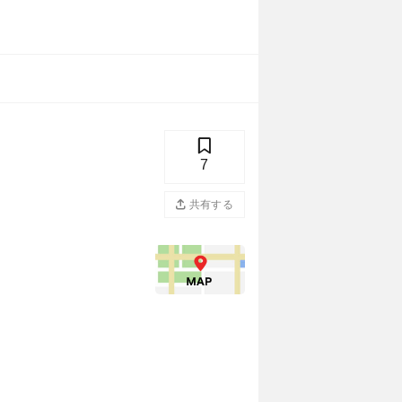
7
共有する