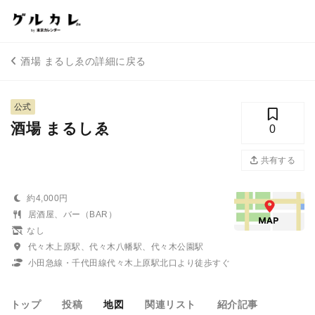
酒場 まるしゑの詳細に戻る
公式
酒場 まるしゑ
0
共有する
約4,000円
居酒屋、バー（BAR）
なし
代々木上原駅、代々木八幡駅、代々木公園駅
小田急線・千代田線代々木上原駅北口より徒歩すぐ
トップ
投稿
地図
関連リスト
紹介記事