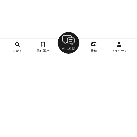
AIに相談
さがす
保存済み
投稿
マイページ