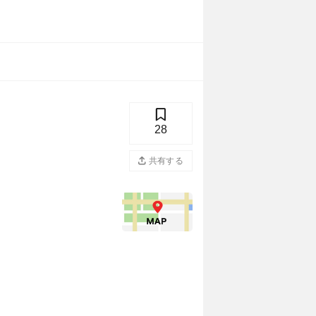
28
共有する