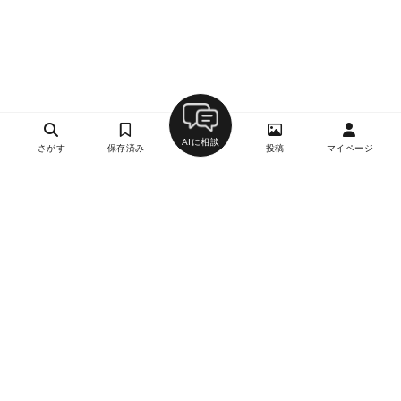
AIに相談
さがす
保存済み
投稿
マイページ