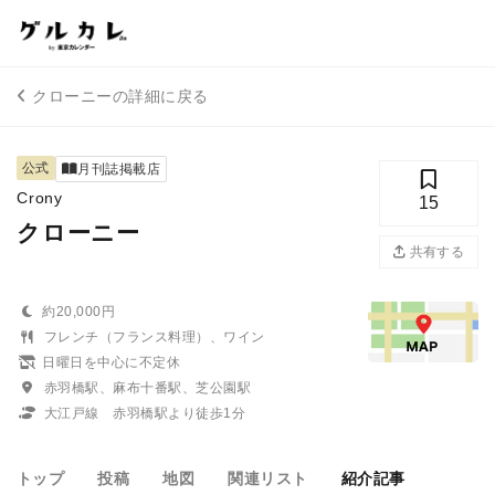
クローニーの詳細に戻る
公式
月刊誌掲載店
Crony
15
クローニー
共有する
約20,000円
フレンチ（フランス料理）、ワイン
日曜日を中心に不定休
赤羽橋駅、麻布十番駅、芝公園駅
大江戸線 赤羽橋駅より徒歩1分
トップ
投稿
地図
関連リスト
紹介記事