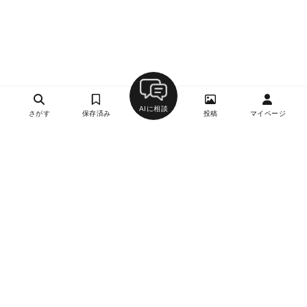
AIに相談
さがす
保存済み
投稿
マイページ