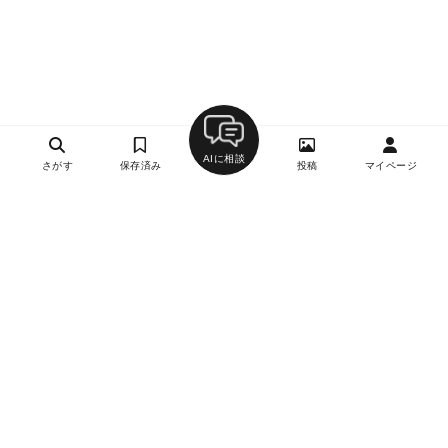
AIに相談
さがす
保存済み
投稿
マイページ