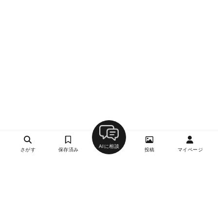
AIに相談
さがす
保存済み
投稿
マイページ