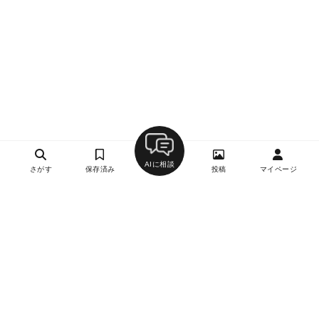
AIに相談
さがす
保存済み
投稿
マイページ