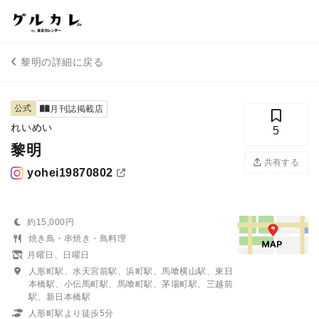
黎明の詳細に戻る
公式
月刊誌掲載店
れいめい
5
黎明
共有する
yohei19870802
約15,000円
焼き鳥・串焼き・鳥料理
月曜日、日曜日
人形町駅、水天宮前駅、浜町駅、馬喰横山駅、東日
本橋駅、小伝馬町駅、馬喰町駅、茅場町駅、三越前
駅、新日本橋駅
人形町駅より徒歩5分