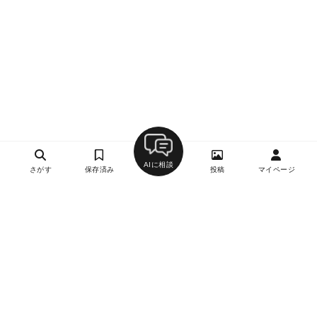
AIに相談
さがす
保存済み
投稿
マイページ