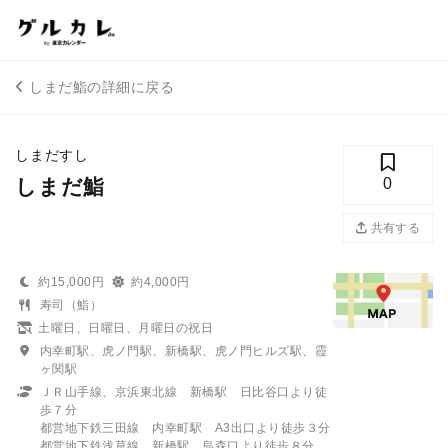
しまだ鮨の詳細に戻る
しまだすし
しまだ鮨
0
共有する
約15,000円
約4,000円
寿司（鮨）
土曜日、日曜日、月曜日の祝日
内幸町駅、虎ノ門駅、新橋駅、虎ノ門ヒルズ駅、霞
ヶ関駅
ＪＲ山手線、京浜東北線 新橋駅 日比谷口より徒
歩７分
都営地下鉄三田線 内幸町駅 A3出口より徒歩３分
都営地下鉄浅草線 新橋駅 烏森口より徒歩８分