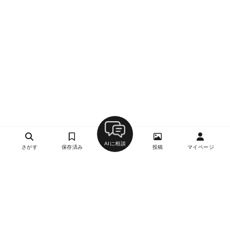
AIに相談
さがす
保存済み
投稿
マイページ