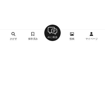
AIに相談
さがす
保存済み
投稿
マイページ