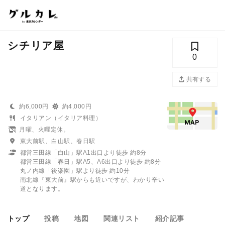
シチリア屋
0
共有する
約6,000円
約4,000円
イタリアン（イタリア料理）
月曜、火曜定休。
東大前駅、白山駅、春日駅
都営三田線「白山」駅A1出口より徒歩 約8分
都営三田線「春日」駅A5、A6出口より徒歩 約8分
丸ノ内線「後楽園」駅より徒歩 約10分
南北線『東大前』駅からも近いですが、わかり辛い
道となります。
トップ
投稿
地図
関連リスト
紹介記事