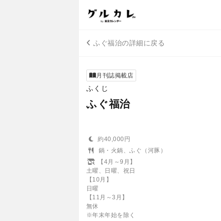
ふぐ福治の詳細に戻る
月刊誌掲載店
ふくじ
ふぐ福治
約40,000円
鍋・火鍋、ふぐ（河豚）
【4月～9月】
土曜、日曜、祝日
【10月】
日曜
【11月～3月】
無休
※年末年始を除く