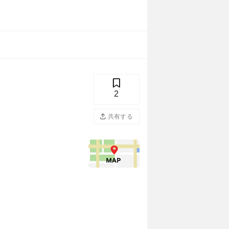
2
共有する