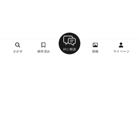
AIに相談
さがす
保存済み
投稿
マイページ