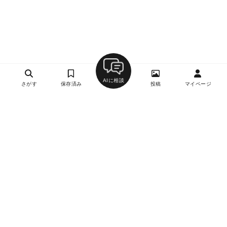
AIに相談
さがす
保存済み
投稿
マイページ