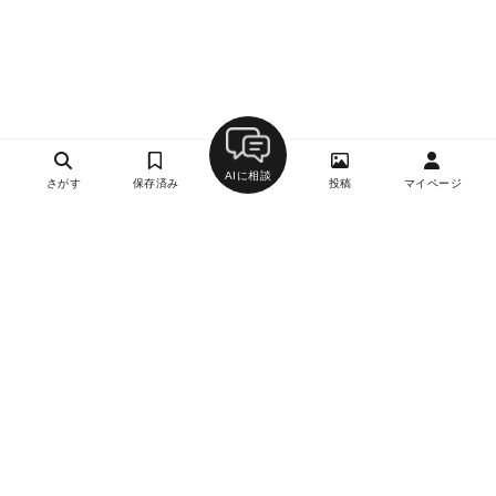
AIに相談
さがす
保存済み
投稿
マイページ