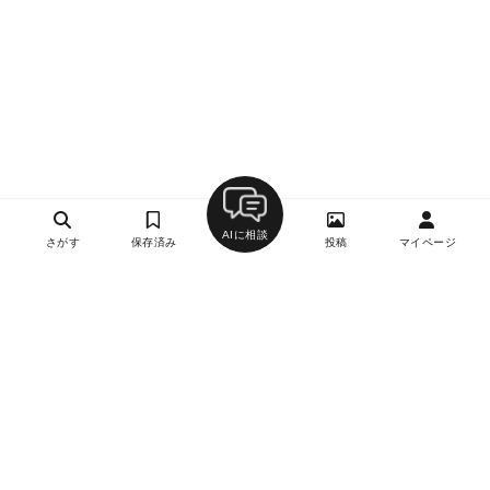
AIに相談
さがす
保存済み
投稿
マイページ