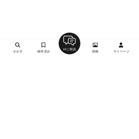
AIに相談
さがす
保存済み
投稿
マイページ