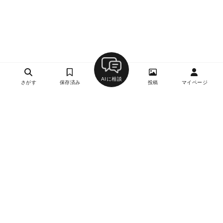
AIに相談
さがす
保存済み
投稿
マイページ