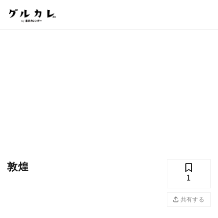
敦煌
1
共有する