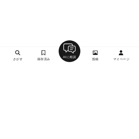
AIに相談
さがす
保存済み
投稿
マイページ