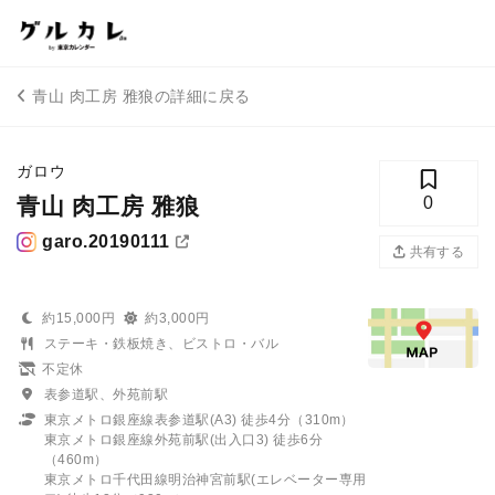
青山 肉工房 雅狼の詳細に戻る
ガロウ
青山 肉工房 雅狼
0
garo.20190111
共有する
約15,000円
約3,000円
ステーキ・鉄板焼き、ビストロ・バル
不定休
表参道駅、外苑前駅
東京メトロ銀座線表参道駅(A3) 徒歩4分（310m）
東京メトロ銀座線外苑前駅(出入口3) 徒歩6分
（460m）
東京メトロ千代田線明治神宮前駅(エレベーター専用