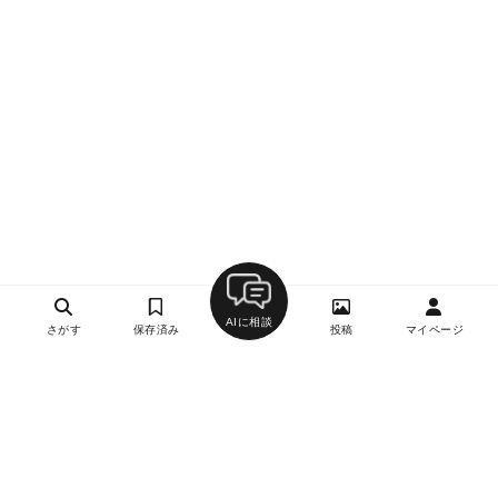
AIに相談
さがす
保存済み
投稿
マイページ