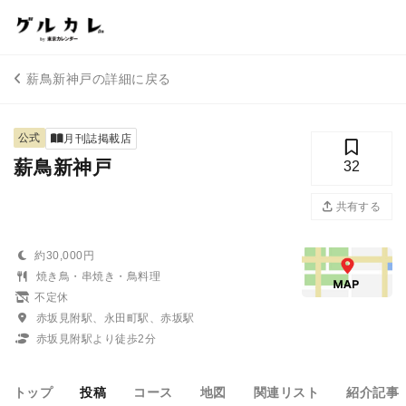
薪鳥新神戸の詳細に戻る
公式
月刊誌掲載店
薪鳥新神戸
32
共有する
約30,000円
焼き鳥・串焼き・鳥料理
不定休
赤坂見附駅、永田町駅、赤坂駅
赤坂見附駅より徒歩2分
トップ
投稿
コース
地図
関連リスト
紹介記事