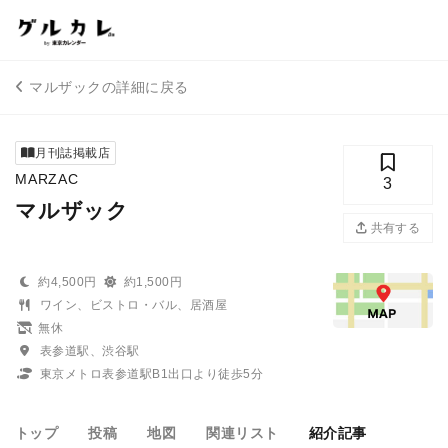
マルザックの詳細に戻る
月刊誌掲載店
MARZAC
3
マルザック
共有する
約4,500円
約1,500円
ワイン、ビストロ・バル、居酒屋
無休
表参道駅、渋谷駅
東京メトロ表参道駅B1出口より徒歩5分
トップ
投稿
地図
関連リスト
紹介記事