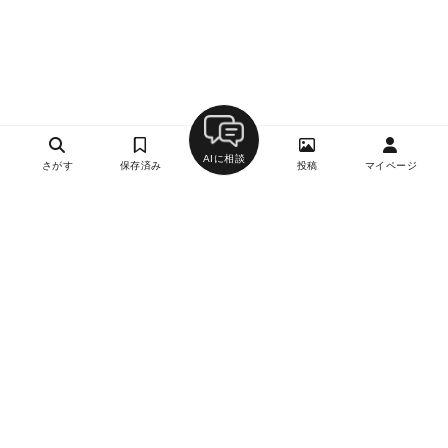
AIに相談
さがす
保存済み
投稿
マイページ