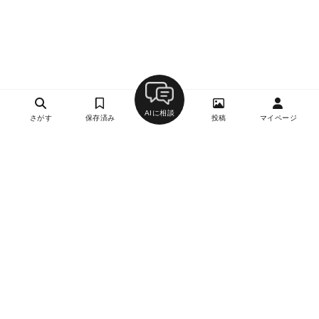
AIに相談
さがす
保存済み
投稿
マイページ