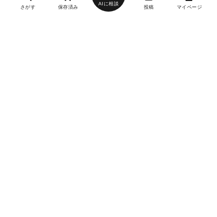
AIに相談
さがす
保存済み
投稿
マイページ
ヘルプ・お問い合わせ
エリア別デートにおすすめのレストラン