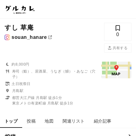
すし 草庵
0
souan_hanare
共有する
約8,000円
寿司（鮨）、居酒屋、うなぎ（鰻）・あなご（穴
子）
土日祝祭日
月島駅
都営大江戸線 月島駅 徒歩1分
東京メトロ有楽町線 月島駅 徒歩1分
トップ
投稿
地図
関連リスト
紹介記事