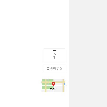
1
共有する