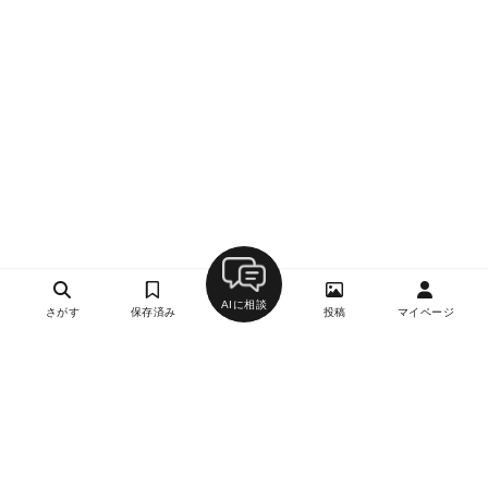
AIに相談
さがす
保存済み
投稿
マイページ