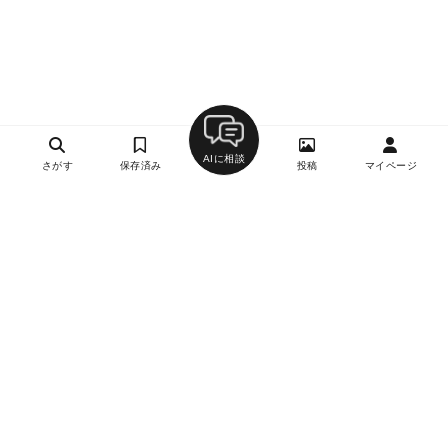
AIに相談
さがす
保存済み
投稿
マイページ