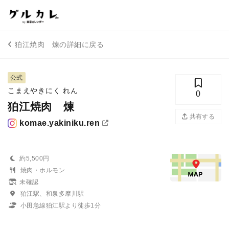
狛江焼肉 煉の詳細に戻る
公式
こまえやきにく れん
0
狛江焼肉 煉
共有する
komae.yakiniku.ren
約5,500円
焼肉・ホルモン
未確認
狛江駅、和泉多摩川駅
小田急線狛江駅より徒歩1分