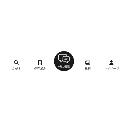
AIに相談
さがす
保存済み
投稿
マイページ