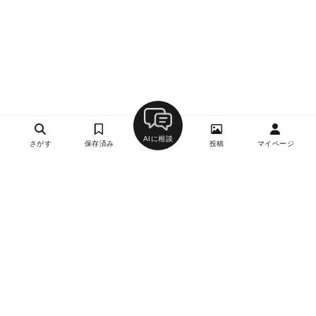
AIに相談
さがす
保存済み
投稿
マイページ