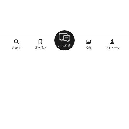
AIに相談
さがす
保存済み
投稿
マイページ