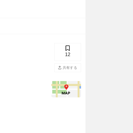
12
共有する