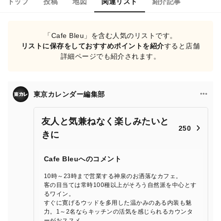
トップ
投稿
地図
関連リスト
紹介記事
「Cafe Bleu」を含む人気のリストです。
リストに保存をしておすすめポイントを紹介
すると店舗
詳細ページでも紹介されます。
東京カレンダー編集部
友人と気兼ねなく楽しみたいと
250
きに
Cafe Bleuへのコメント
10時～23時まで営業する神泉のお洒落なカフェ。
客の目当ては常時100種以上がそろう自然派を中心とす
るワイン。
すぐに寛げるウッドを多用した温かみのある内装も魅
力。1～2名ならキッチンの活気を感じられるカウンタ
ーがおススメ。