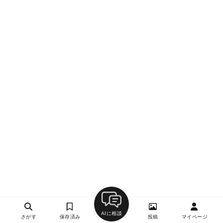
AIに相談
さがす
保存済み
投稿
マイページ